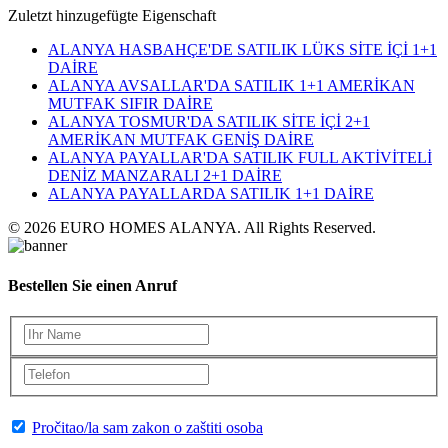
Zuletzt hinzugefügte Eigenschaft
ALANYA HASBAHÇE'DE SATILIK LÜKS SİTE İÇİ 1+1
DAİRE
ALANYA AVSALLAR'DA SATILIK 1+1 AMERİKAN
MUTFAK SIFIR DAİRE
ALANYA TOSMUR'DA SATILIK SİTE İÇİ 2+1
AMERİKAN MUTFAK GENİŞ DAİRE
ALANYA PAYALLAR'DA SATILIK FULL AKTİVİTELİ
DENİZ MANZARALI 2+1 DAİRE
ALANYA PAYALLARDA SATILIK 1+1 DAİRE
© 2026 EURO HOMES ALANYA. All Rights Reserved.
Bestellen Sie einen Anruf
Pročitao/la sam zakon o zaštiti osoba