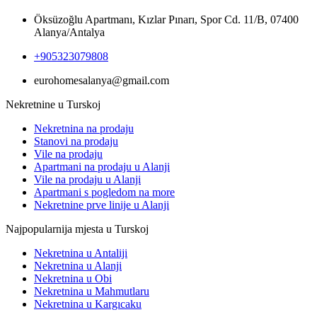
Öksüzoğlu Apartmanı, Kızlar Pınarı, Spor Cd. 11/B, 07400
Alanya/Antalya
+905323079808
eurohomesalanya@gmail.com
Nekretnine u Turskoj
Nekretnina na prodaju
Stanovi na prodaju
Vile na prodaju
Apartmani na prodaju u Alanji
Vile na prodaju u Alanji
Apartmani s pogledom na more
Nekretnine prve linije u Alanji
Najpopularnija mjesta u Turskoj
Nekretnina u Antaliji
Nekretnina u Alanji
Nekretnina u Obi
Nekretnina u Mahmutlaru
Nekretnina u Kargıcaku