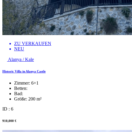
ZU VERKAUFEN
NEU
Alanya / Kale
Historic Villa in Alanya Castle
Zimmer:
6+1
Betten:
Bad:
Größe:
200 m²
ID : 6
910,000 €