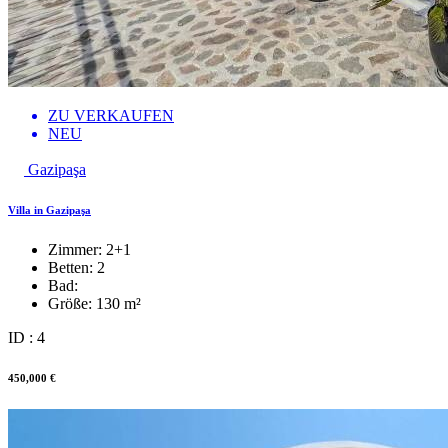
ZU VERKAUFEN
NEU
Gazipaşa
Villa in Gazipaşa
Zimmer:
2+1
Betten:
2
Bad:
Größe:
130 m²
ID : 4
450,000 €