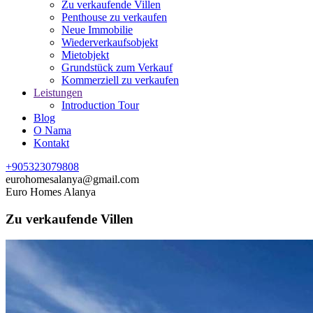
Zu verkaufende Villen
Penthouse zu verkaufen
Neue Immobilie
Wiederverkaufsobjekt
Mietobjekt
Grundstück zum Verkauf
Kommerziell zu verkaufen
Leistungen
Introduction Tour
Blog
O Nama
Kontakt
+905323079808
eurohomesalanya@gmail.com
Euro Homes Alanya
Zu verkaufende Villen