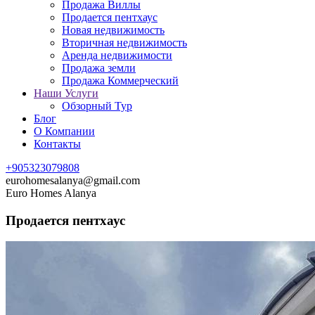
Продажа Виллы
Продается пентхаус
Новая недвижимость
Вторичная недвижимость
Аренда недвижимости
Продажа земли
Продажа Коммерческий
Наши Услуги
Обзорный Тур
Блог
О Компании
Контакты
+905323079808
eurohomesalanya@gmail.com
Euro Homes Alanya
Продается пентхаус