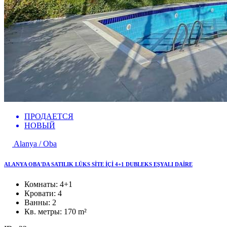
ПРОДАЕТСЯ
НОВЫЙ
Alanya / Oba
ALANYA OBA'DA SATILIK LÜKS SİTE İÇİ 4+1 DUBLEKS EŞYALI DAİRE
Комнаты:
4+1
Кровати:
4
Ванны:
2
Кв. метры:
170 m²