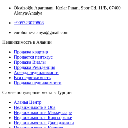
Öksüzoğlu Apartmanı, Kızlar Pınarı, Spor Cd. 11/B, 07400
Alanya/Antalya
+905323079808
eurohomesalanya@gmail.com
Недвижимость в Алании
Продажа квартир
Продается пентхаус
Продажа Виллы
Продажа Резиденция
Аренда недвижимости
Вся недвижимость
Продажа недвижимости
Самые популярные места в Турции
Аланья Центр
Недвижимость в Оба
Недвижимость в Махмутларе
Недвижимость в Каргыджаке
Недвижимость в Джикджилли
Недвижимость в Кестеле