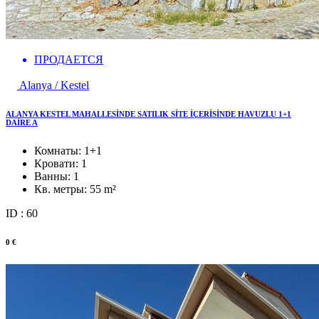
ПРОДАЕТСЯ
Alanya / Kestel
ALANYA KESTEL MAHALLESİNDE SATILIK SİTE İÇERİSİNDE HAVUZLU 1+1
DAİRE A
Комнаты:
1+1
Кровати:
1
Ванны:
1
Кв. метры:
55 m²
ID : 60
0 €