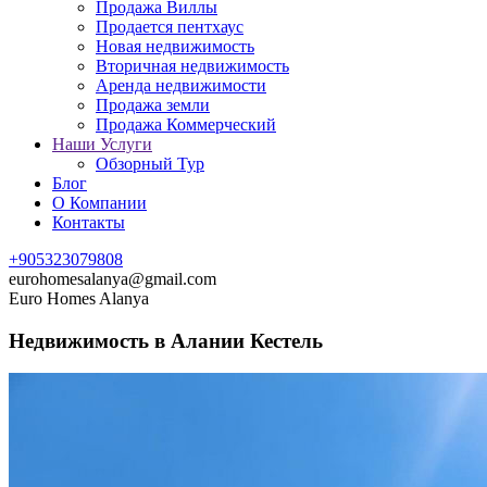
Продажа Виллы
Продается пентхаус
Новая недвижимость
Вторичная недвижимость
Аренда недвижимости
Продажа земли
Продажа Коммерческий
Наши Услуги
Обзорный Тур
Блог
О Компании
Контакты
+905323079808
eurohomesalanya@gmail.com
Euro Homes Alanya
Недвижимость в Алании Кестель