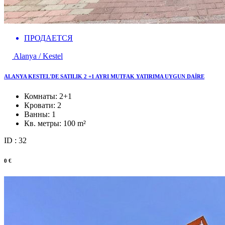
ПРОДАЕТСЯ
Alanya / Kestel
ALANYA KESTEL'DE SATILIK 2 +1 AYRI MUTFAK YATIRIMA UYGUN DAİRE
Комнаты:
2+1
Кровати:
2
Ванны:
1
Кв. метры:
100 m²
ID : 32
0 €