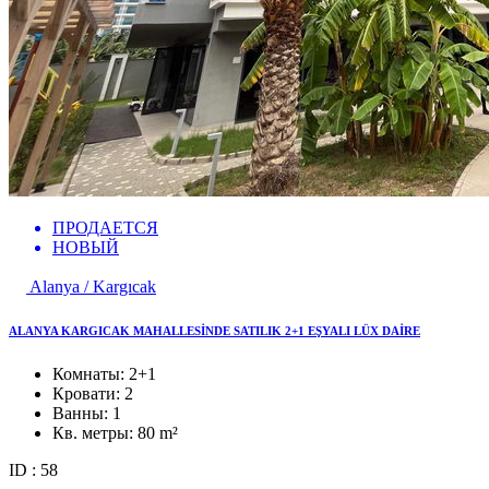
ПРОДАЕТСЯ
НОВЫЙ
Alanya / Kargıcak
ALANYA KARGICAK MAHALLESİNDE SATILIK 2+1 EŞYALI LÜX DAİRE
Комнаты:
2+1
Кровати:
2
Ванны:
1
Кв. метры:
80 m²
ID : 58