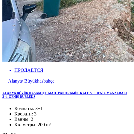
ПРОДАЕТСЯ
Alanya/ Büyükhasbahçe
ALANYA BÜYÜKHASBAHÇE MAH. PANORAMİK KALE VE DENİZ MANZARALI
3+1 GENİŞ DUBLEKS
Комнаты:
3+1
Кровати:
3
Ванны:
2
Кв. метры:
200 m²