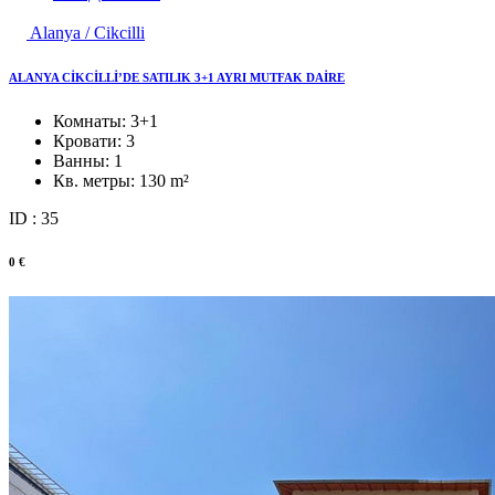
Alanya / Cikcilli
ALANYA CİKCİLLİ’DE SATILIK 3+1 AYRI MUTFAK DAİRE
Комнаты:
3+1
Кровати:
3
Ванны:
1
Кв. метры:
130 m²
ID : 35
0 €